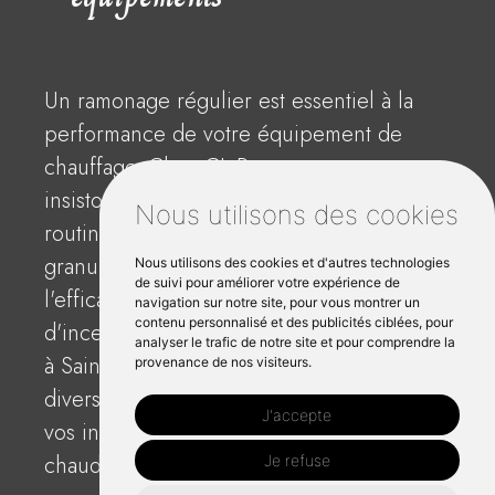
Un ramonage régulier est essentiel à la
performance de votre équipement de
chauffage. Chez CL Ramonage, nous
insistons sur l'importance de l'entretien de
Nous utilisons des cookies
routine, y compris le ramonage poêle à
granulés L'Hermitage pour maximiser
Nous utilisons des cookies et d'autres technologies
de suivi pour améliorer votre expérience de
l'efficacité et minimiser les risques
navigation sur notre site, pour vous montrer un
contenu personnalisé et des publicités ciblées, pour
d'incendie. Nos ramoneurs professionnels
analyser le trafic de notre site et pour comprendre la
à Saint Hermitage sont compétents dans
provenance de nos visiteurs.
diverses interventions, garantissant que
J'accepte
vos installations - des poêles à bois aux
chaudières, en passant par les chauffages
Je refuse