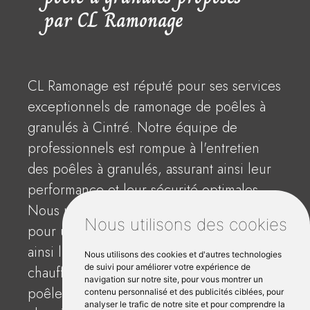
par CL Ramonage
CL Ramonage est réputé pour ses services
exceptionnels de ramonage de poêles à
granulés à Cintré. Notre équipe de
professionnels est rompue à l'entretien
des poêles à granulés, assurant ainsi leur
performance et leur sécurité optimales.
Nous utilisons des brosses spécialisées
Nous utilisons des cookies
pour un décendrage efficace, préservant
ainsi l'intégrité de votre appareil de
Nous utilisons des cookies et d'autres technologies
de suivi pour améliorer votre expérience de
chauffage. En plus de l'entretien des
navigation sur notre site, pour vous montrer un
poêles, nous offrons le ramonage des
contenu personnalisé et des publicités ciblées, pour
analyser le trafic de notre site et pour comprendre la