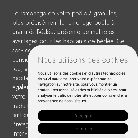
Le ramonage de votre poêle à granulés,
plus précisément le ramonage poêle à
granulés Bédée, présente de multiples
avantages pour les habitants de Bédée. Ce
service permet de réduire
considérablement les risques de départ de
Nous utilisons des cookies
feu, assurant ainsi la sécurité de votre
Nous utilisons des cookies et d'autres technologies
habitation. Un entretien régulier permet
de suivi pour améliorer votre expérience de
navigation sur notre site, pour vous montrer un
également de maintenir l'efficacité de
contenu personnalisé et des publicités ciblées, pour
votre équipement de chauffage, ce qui se
analyser le trafic de notre site et pour comprendre la
provenance de nos visiteurs.
traduit par des économies d'énergie. En
tant que ramoneur de confiance en
J'accepte
Bretagne, CL Ramonage garantit une
Je refuse
intervention de nettoyage complet à un