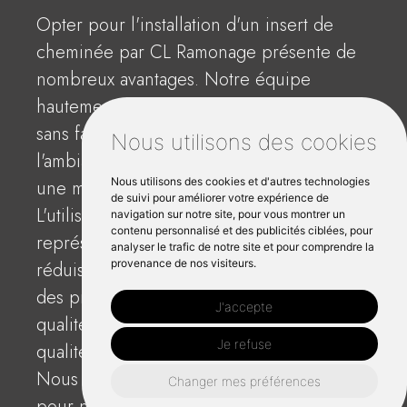
Opter pour l'installation d'un insert de
cheminée par CL Ramonage présente de
nombreux avantages. Notre équipe
hautement qualifiée assure une installation
sans faille, améliorant considérablement
Nous utilisons des cookies
l'ambiance de votre pièce tout en offrant
Nous utilisons des cookies et d'autres technologies
une meilleure efficacité de chauffage.
de suivi pour améliorer votre expérience de
L'utilisation du bois comme combustible
navigation sur notre site, pour vous montrer un
contenu personnalisé et des publicités ciblées, pour
représente une alternative écologique,
analyser le trafic de notre site et pour comprendre la
provenance de nos visiteurs.
réduisant les émissions de carbone. Avec
des prix transparents et un service de
J'accepte
qualité, nous offrons un excellent rapport
Je refuse
qualité-prix pour votre investissement.
Nous avons reçu des critiques élogieuses
Changer mes préférences
pour notre travail à Talensac et notre