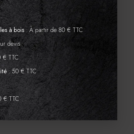
es à bois
: À partir de 80 € TTC
sur devis
0 € TTC
ité
: 50 € TTC
0 € TTC