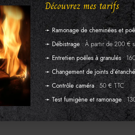
Découvrez mes tarifs
➛
Ramonage de cheminées et poêl
➛
Débistrage
: À partir de 200 € 
➛
Entretien poêles à granulés
: 16
➛
Changement de joints d’étanché
➛
Contrôle caméra
: 50 € TTC
➛
Test fumigène et ramonage
: 13