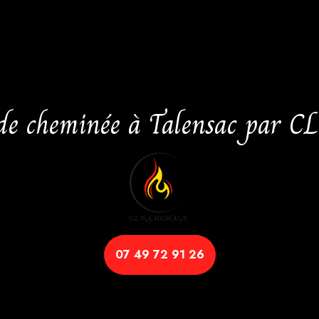
de cheminée à Talensac par 
07 49 72 91 26